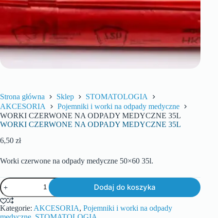
Strona główna
Sklep
STOMATOLOGIA
AKCESORIA
Pojemniki i worki na odpady medyczne
WORKI CZERWONE NA ODPADY MEDYCZNE 35L
WORKI CZERWONE NA ODPADY MEDYCZNE 35L
6,50
zł
Worki czerwone na odpady medyczne 50×60 35l.
Dodaj do koszyka
Kategorie:
AKCESORIA
,
Pojemniki i worki na odpady
medyczne
,
STOMATOLOGIA