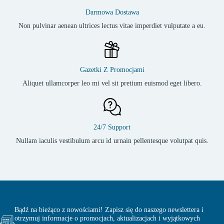
Darmowa Dostawa
Non pulvinar aenean ultrices lectus vitae imperdiet vulputate a eu.
Gazetki Z Promocjami
Aliquet ullamcorper leo mi vel sit pretium euismod eget libero.
24/7 Support
Nullam iaculis vestibulum arcu id urnain pellentesque volutpat quis.
Bądź na bieżąco z nowościami! Zapisz się do naszego newslettera i
otrzymuj informacje o promocjach, aktualizacjach i wyjątkowych