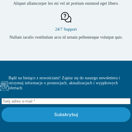
Aliquet ullamcorper leo mi vel sit pretium euismod eget libero.
24/7 Support
Nullam iaculis vestibulum arcu id urnain pellentesque volutpat quis.
Bądź na bieżąco z nowościami! Zapisz się do naszego newslettera i
otrzymuj informacje o promocjach, aktualizacjach i wyjątkowych
ofertach.
Subskrybuj