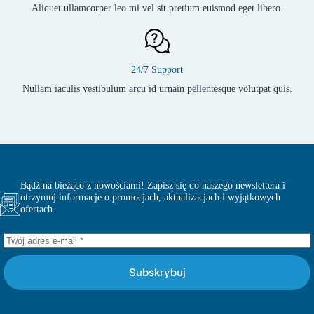
Aliquet ullamcorper leo mi vel sit pretium euismod eget libero.
24/7 Support
Nullam iaculis vestibulum arcu id urnain pellentesque volutpat quis.
Bądź na bieżąco z nowościami! Zapisz się do naszego newslettera i
otrzymuj informacje o promocjach, aktualizacjach i wyjątkowych
ofertach.
Subskrybuj