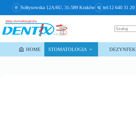
Sołtysowska 12A/6U, 31-589 Kraków
tel:12 640 31 20
HOME
STOMATOLOGIA
DEZYNFEKC