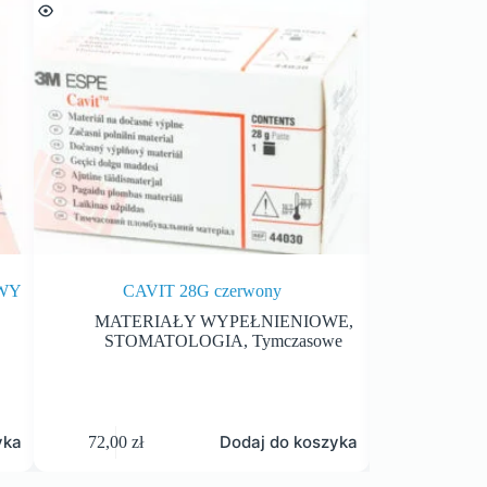
OWY
CAVIT 28G czerwony
MATERIAŁY WYPEŁNIENIOWE
,
MATER
STOMATOLOGIA
,
Tymczasowe
STO
yka
Dodaj do koszyka
72,00
zł
92,00
zł