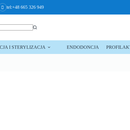
tel:+48 665 326 949
JA I STERYLIZACJA
ENDODONCJA
PROFILA