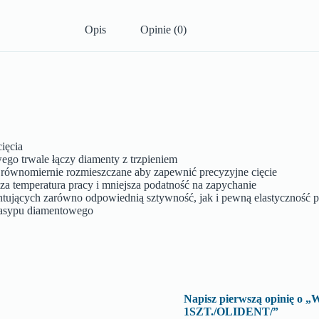
Opis
Opinie (0)
ięcia
ego trwale łączy diamenty z trzpieniem
z równomiernie rozmieszczane aby zapewnić precyzyjne cięcie
za temperatura pracy i mniejsza podatność na zapychanie
antujących zarówno odpowiednią sztywność, jak i pewną elastyczność 
 nasypu diamentowego
Napisz pierwszą opinię
1SZT./OLIDENT/”