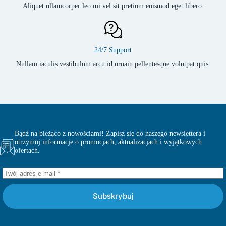
Aliquet ullamcorper leo mi vel sit pretium euismod eget libero.
24/7 Support
Nullam iaculis vestibulum arcu id urnain pellentesque volutpat quis.
Bądź na bieżąco z nowościami! Zapisz się do naszego newslettera i
otrzymuj informacje o promocjach, aktualizacjach i wyjątkowych
ofertach.
Subskrybuj