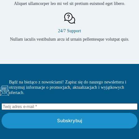
Aliquet ullamcorper leo mi vel sit pretium euismod eget libero.
24/7 Support
Nullam iaculis vestibulum arcu id urnain pellentesque volutpat quis.
Bądź na bieżąco z nowościami! Zapisz się do naszego newslettera i
otrzymuj informacje o promocjach, aktualizacjach i wyjątkowych
ofertach.
Subskrybuj