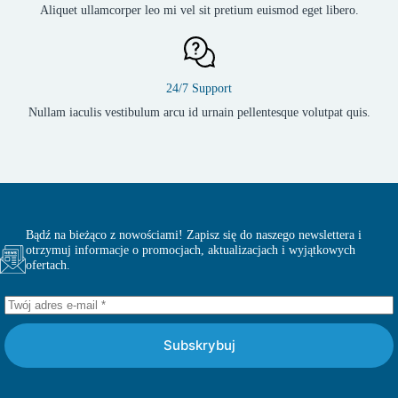
Aliquet ullamcorper leo mi vel sit pretium euismod eget libero.
24/7 Support
Nullam iaculis vestibulum arcu id urnain pellentesque volutpat quis.
Bądź na bieżąco z nowościami! Zapisz się do naszego newslettera i
otrzymuj informacje o promocjach, aktualizacjach i wyjątkowych
ofertach.
Subskrybuj