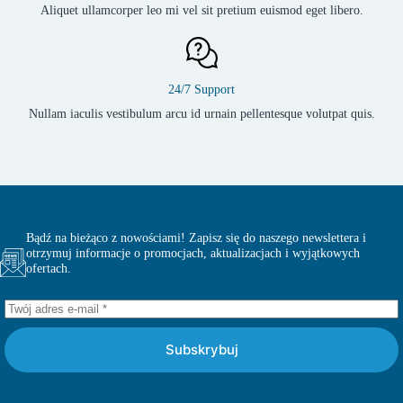
Aliquet ullamcorper leo mi vel sit pretium euismod eget libero.
24/7 Support
Nullam iaculis vestibulum arcu id urnain pellentesque volutpat quis.
Bądź na bieżąco z nowościami! Zapisz się do naszego newslettera i
otrzymuj informacje o promocjach, aktualizacjach i wyjątkowych
ofertach.
Subskrybuj