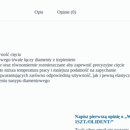
Opis
Opinie (0)
ność cięcia
wego trwale łączy diamenty z trzpieniem
ar oraz równomiernie rozmieszczane aby zapewnić precyzyjne cięcie
o niższa temperatura pracy i mniejsza podatność na zapychanie
h gwarantujących zarówno odpowiednią sztywność, jak i pewną elastyc
sieniu nasypu diamentowego
Napisz pierwszą opinię
1SZT./OLIDENT/”
Twój adres email nie zostani