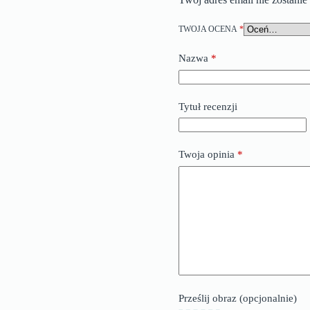
TWOJA OCENA
*
Nazwa
*
Tytuł recenzji
Twoja opinia
*
Prześlij obraz (opcjonalnie)