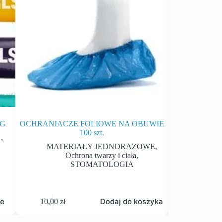
5G
OCHRANIACZE FOLIOWE NA OBUWIE
OKU
100 szt.
TRANSP
A
,
MATERIAŁY JEDNORAZOWE
,
Ochrona twarzy i ciała
,
MATE
STOMATOLOGIA
O
je
Dodaj do koszyka
10,00
zł
28,00
zł