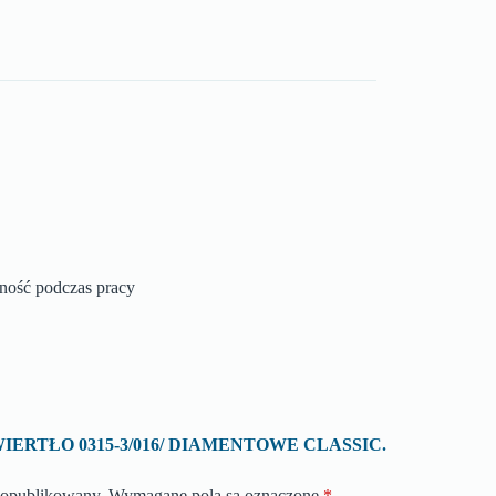
zność podczas pracy
 o „WIERTŁO 0315-3/016/ DIAMENTOWE CLASSIC.
e opublikowany.
Wymagane pola są oznaczone
*