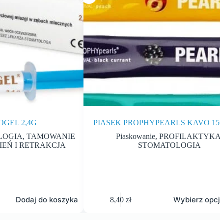
OGEL 2,4G
PIASEK PROPHYPEARLS KAVO 1
LOGIA
,
TAMOWANIE
Piaskowanie
,
PROFILAKTYK
EŃ I RETRAKCJA
STOMATOLOGIA
Dodaj do koszyka
Wybierz opc
8,40
zł