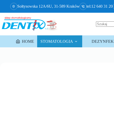
Sołtysowska 12A/6U, 31-589 Kraków
tel:12 640 31 20
HOME
STOMATOLOGIA
DEZYNFEKC