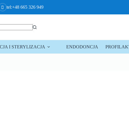
tel:+48 665 326 949
JA I STERYLIZACJA
ENDODONCJA
PROFILA