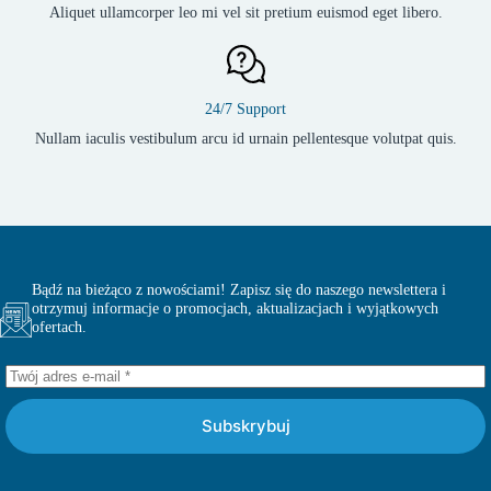
Aliquet ullamcorper leo mi vel sit pretium euismod eget libero.
24/7 Support
Nullam iaculis vestibulum arcu id urnain pellentesque volutpat quis.
Bądź na bieżąco z nowościami! Zapisz się do naszego newslettera i
otrzymuj informacje o promocjach, aktualizacjach i wyjątkowych
ofertach.
Subskrybuj