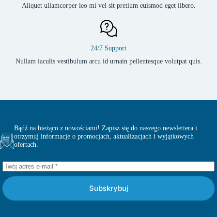
Aliquet ullamcorper leo mi vel sit pretium euismod eget libero.
24/7 Support
Nullam iaculis vestibulum arcu id urnain pellentesque volutpat quis.
Bądź na bieżąco z nowościami! Zapisz się do naszego newslettera i
otrzymuj informacje o promocjach, aktualizacjach i wyjątkowych
ofertach.
Subskrybuj