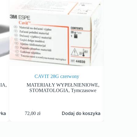
CAVIT 28G czerwony
NICI BEST
IA
,
MATERIAŁY WYPEŁNIENIOWE
,
STOM
STOMATOLOGIA
,
Tymczasowe
KRW
yka
Dodaj do koszyka
72,00
zł
55,50
zł