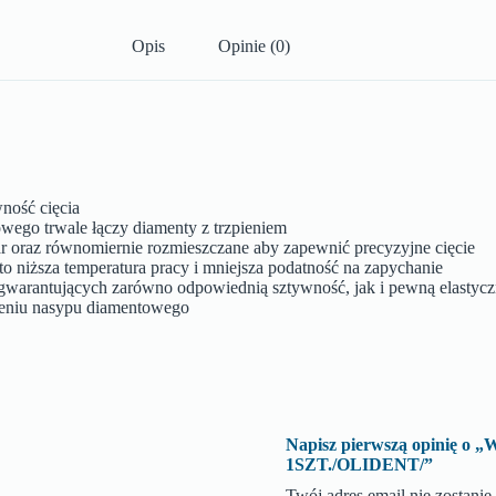
Opis
Opinie (0)
ność cięcia
wego trwale łączy diamenty z trzpieniem
ar oraz równomiernie rozmieszczane aby zapewnić precyzyjne cięcie
o niższa temperatura pracy i mniejsza podatność na zapychanie
h gwarantujących zarówno odpowiednią sztywność, jak i pewną elastyc
sieniu nasypu diamentowego
Napisz pierwszą opinię
1SZT./OLIDENT/”
Twój adres email nie zostani