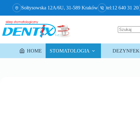
Sołtysowska 12A/6U, 31-589 Kraków
tel:12 640 31 20
HOME
STOMATOLOGIA
DEZYNFEKC