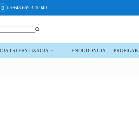
tel:+48 665 326 949
JA I STERYLIZACJA
ENDODONCJA
PROFILA