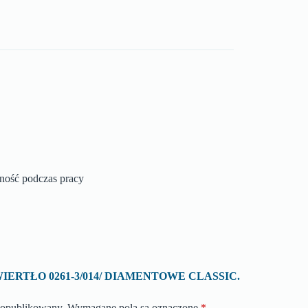
zność podczas pracy
 o „WIERTŁO 0261-3/014/ DIAMENTOWE CLASSIC.
e opublikowany.
Wymagane pola są oznaczone
*