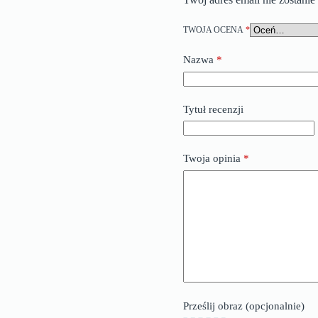
TWOJA OCENA
*
Nazwa
*
Tytuł recenzji
Twoja opinia
*
Prześlij obraz (opcjonalnie)