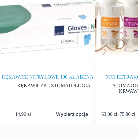
RĘKAWICE NITRYLOWE 100 szt. ABENA
NICI RETRA
RĘKAWICZKI
,
STOMATOLOGIA
STOMATO
KRWAWI
Wybierz opcje
14,90
zł
63,00
zł
–
75,80
zł