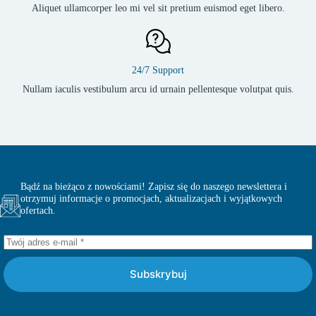
Aliquet ullamcorper leo mi vel sit pretium euismod eget libero.
24/7 Support
Nullam iaculis vestibulum arcu id urnain pellentesque volutpat quis.
Bądź na bieżąco z nowościami! Zapisz się do naszego newslettera i
otrzymuj informacje o promocjach, aktualizacjach i wyjątkowych
ofertach.
Subskrybuj