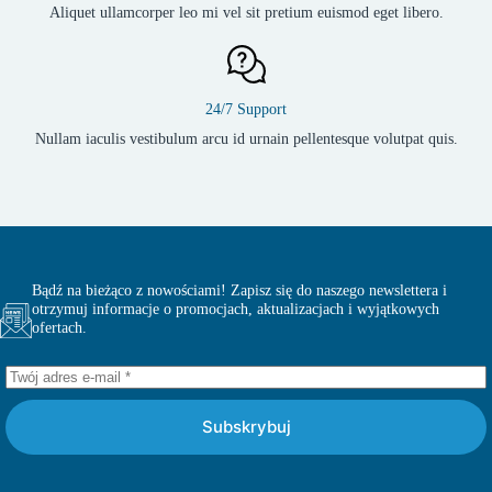
Aliquet ullamcorper leo mi vel sit pretium euismod eget libero.
24/7 Support
Nullam iaculis vestibulum arcu id urnain pellentesque volutpat quis.
Bądź na bieżąco z nowościami! Zapisz się do naszego newslettera i
otrzymuj informacje o promocjach, aktualizacjach i wyjątkowych
ofertach.
Subskrybuj