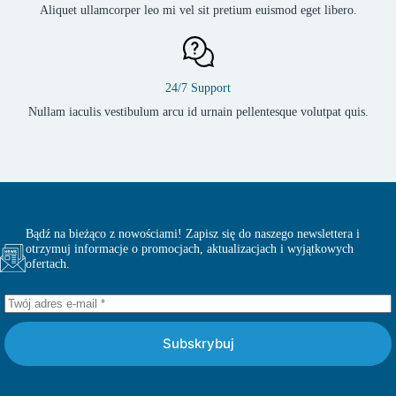
Aliquet ullamcorper leo mi vel sit pretium euismod eget libero.
24/7 Support
Nullam iaculis vestibulum arcu id urnain pellentesque volutpat quis.
Bądź na bieżąco z nowościami! Zapisz się do naszego newslettera i
otrzymuj informacje o promocjach, aktualizacjach i wyjątkowych
ofertach.
Subskrybuj