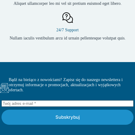
Aliquet ullamcorper leo mi vel sit pretium euismod eget libero.
24/7 Support
Nullam iaculis vestibulum arcu id urnain pellentesque volutpat quis.
Bądź na bieżąco z nowościami! Zapisz się do naszego newslettera i
otrzymuj informacje o promocjach, aktualizacjach i wyjątkowych
ofertach.
Subskrybuj