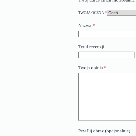
TWOJA OCENA
*
Nazwa
*
Tytuł recenzji
Twoja opinia
*
Prześlij obraz (opcjonalnie)