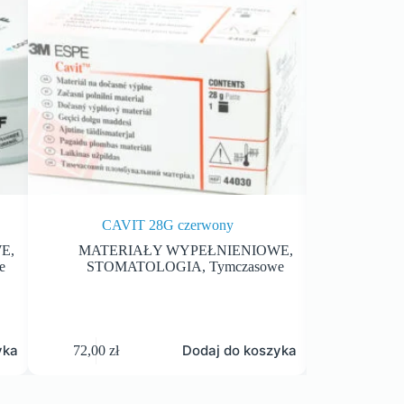
CAVIT 28G czerwony
RAC
WE
,
MATERIAŁY WYPEŁNIENIOWE
,
STOM
e
STOMATOLOGIA
,
Tymczasowe
KRW
yka
Dodaj do koszyka
72,00
zł
144,00
zł