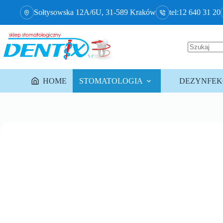
Sołtysowska 12A/6U, 31-589 Kraków
tel:12 640 31 20
HOME
STOMATOLOGIA
DEZYNFEKC