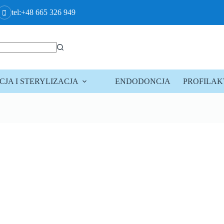
tel:+48 665 326 949
JA I STERYLIZACJA
ENDODONCJA
PROFILA