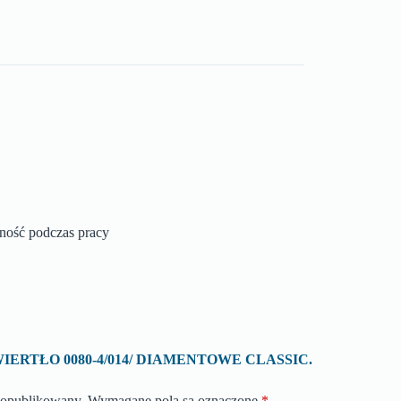
zność podczas pracy
 o „WIERTŁO 0080-4/014/ DIAMENTOWE CLASSIC.
e opublikowany.
Wymagane pola są oznaczone
*