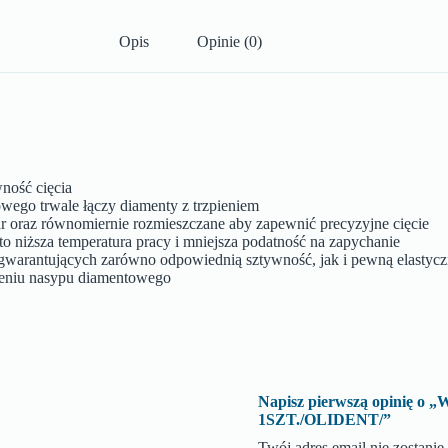
Opis
Opinie (0)
ność cięcia
wego trwale łączy diamenty z trzpieniem
ar oraz równomiernie rozmieszczane aby zapewnić precyzyjne cięcie
o niższa temperatura pracy i mniejsza podatność na zapychanie
h gwarantujących zarówno odpowiednią sztywność, jak i pewną elastyc
sieniu nasypu diamentowego
Napisz pierwszą opinię
1SZT./OLIDENT/”
Twój adres email nie zostani