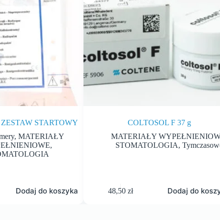
S ZESTAW STARTOWY
COLTOSOL F 37 g
mery
,
MATERIAŁY
MATERIAŁY WYPEŁNIENIO
EŁNIENIOWE
,
STOMATOLOGIA
,
Tymczasow
OMATOLOGIA
Dodaj do koszyka
Dodaj do kosz
48,50
zł