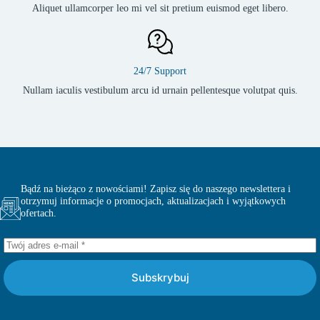
Aliquet ullamcorper leo mi vel sit pretium euismod eget libero.
24/7 Support
Nullam iaculis vestibulum arcu id urnain pellentesque volutpat quis.
Bądź na bieżąco z nowościami! Zapisz się do naszego newslettera i
otrzymuj informacje o promocjach, aktualizacjach i wyjątkowych
ofertach.
Subskrybuj