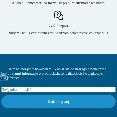
Aliquet ullamcorper leo mi vel sit pretium euismod eget libero.
24/7 Support
Nullam iaculis vestibulum arcu id urnain pellentesque volutpat quis.
Bądź na bieżąco z nowościami! Zapisz się do naszego newslettera i
otrzymuj informacje o promocjach, aktualizacjach i wyjątkowych
ofertach.
Subskrybuj