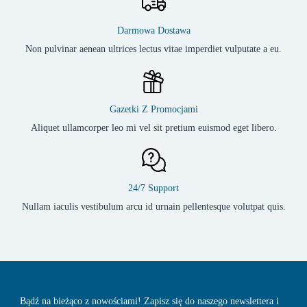
Darmowa Dostawa
Non pulvinar aenean ultrices lectus vitae imperdiet vulputate a eu.
Gazetki Z Promocjami
Aliquet ullamcorper leo mi vel sit pretium euismod eget libero.
24/7 Support
Nullam iaculis vestibulum arcu id urnain pellentesque volutpat quis.
Bądź na bieżąco z nowościami! Zapisz się do naszego newslettera i