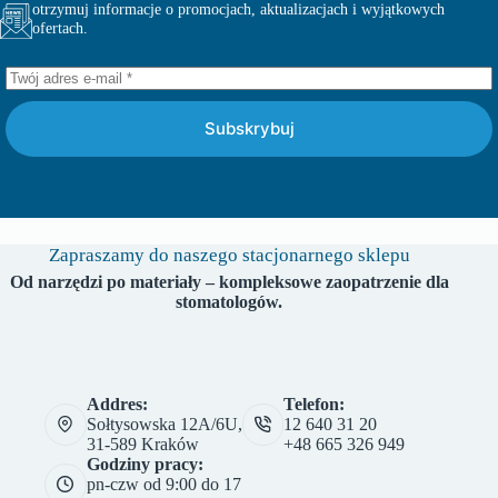
otrzymuj informacje o promocjach, aktualizacjach i wyjątkowych
ofertach.
Subskrybuj
Zapraszamy do naszego stacjonarnego sklepu
Od narzędzi po materiały – kompleksowe zaopatrzenie dla
stomatologów.
Addres:
Telefon:
Sołtysowska 12A/6U,
12 640 31 20
31-589 Kraków
+48 665 326 949
Godziny pracy:
pn-czw od 9:00 do 17