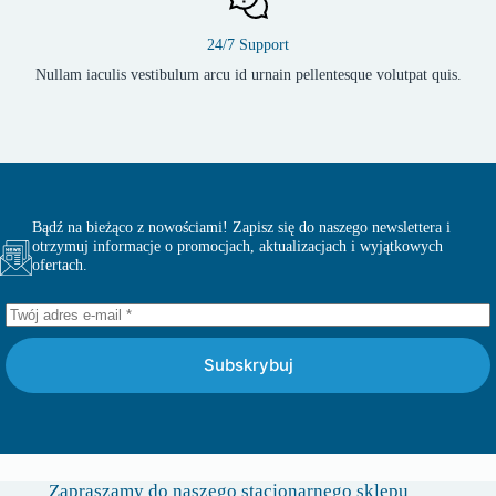
24/7 Support
Nullam iaculis vestibulum arcu id urnain pellentesque volutpat quis.
Bądź na bieżąco z nowościami! Zapisz się do naszego newslettera i
otrzymuj informacje o promocjach, aktualizacjach i wyjątkowych
ofertach.
Subskrybuj
Zapraszamy do naszego stacjonarnego sklepu