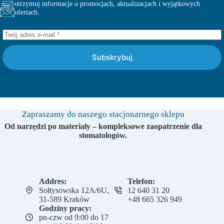
otrzymuj informacje o promocjach, aktualizacjach i wyjątkowych
ofertach.
Subskrybuj
Zapraszamy do naszego stacjonarnego sklepu
Od narzędzi po materiały – kompleksowe zaopatrzenie dla
stomatologów.
Addres:
Telefon:
Sołtysowska 12A/6U,
12 640 31 20
31-589 Kraków
+48 665 326 949
Godziny pracy:
pn-czw od 9:00 do 17