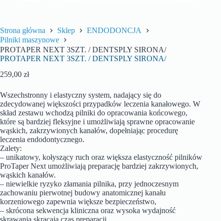
Strona główna
Sklep
ENDODONCJA
Pilniki maszynowe
PROTAPER NEXT 3SZT. / DENTSPLY SIRONA/
PROTAPER NEXT 3SZT. / DENTSPLY SIRONA/
259,00
zł
Wszechstronny i elastyczny system, nadający się do
zdecydowanej większości przypadków leczenia kanałowego. W
skład zestawu wchodzą pilniki do opracowania końcowego,
które są bardziej fleksyjne i umożliwiają sprawne opracowanie
wąskich, zakrzywionych kanałów, dopełniając procedurę
leczenia endodontycznego.
Zalety:
– unikatowy, kołyszący ruch oraz większa elastyczność pilników
ProTaper Next umożliwiają preparację bardziej zakrzywionych,
wąskich kanałów.
– niewielkie ryzyko złamania pilnika, przy jednoczesnym
zachowaniu pierwotnej budowy anatomicznej kanału
korzeniowego zapewnia większe bezpieczeństwo,
– skrócona sekwencja kliniczna oraz wysoka wydajność
skrawania skracają czas preparacji.