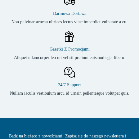
Darmowa Dostawa
Non pulvinar aenean ultrices lectus vitae imperdiet vulputate a eu.
Gazetki Z Promocjami
Aliquet ullamcorper leo mi vel sit pretium euismod eget libero.
24/7 Support
Nullam iaculis vestibulum arcu id urnain pellentesque volutpat quis.
Bądź na bieżąco z nowościami! Zapisz się do naszego newslettera i