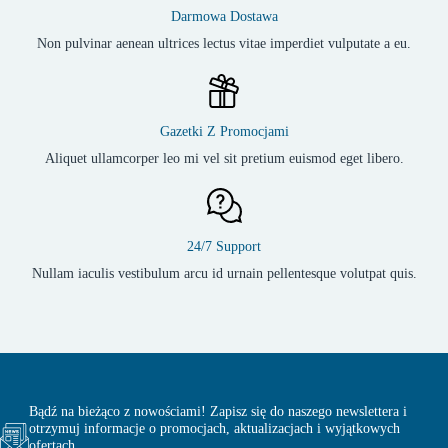
Darmowa Dostawa
Non pulvinar aenean ultrices lectus vitae imperdiet vulputate a eu.
Gazetki Z Promocjami
Aliquet ullamcorper leo mi vel sit pretium euismod eget libero.
24/7 Support
Nullam iaculis vestibulum arcu id urnain pellentesque volutpat quis.
Bądź na bieżąco z nowościami! Zapisz się do naszego newslettera i
otrzymuj informacje o promocjach, aktualizacjach i wyjątkowych
ofertach.