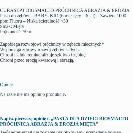
CURASEPT BIOSMALTO PRÓCHNICA ABRAZJA & EROZJA
Pasta do zębów – BABY- KID (6 miesięcy – 6 lat) – Zawiera 1000
ppm Fluoru – Niska ścieralność <30
Smak: Mięta
Pojemność: 50 ml
Zapobiega rozwojowi próchnicy w zębach mlecznych*
Wspomaga zdrowy rozwój zębów stałych.
Chroni i silnie remineralizuje szkliwo i zębinę.
Chroni przed erozją kwasową i abrazją.
Opinie
Na razie nie ma opinii o produkcie.
Napisz pierwszą opinię o „PASTA DLA DZIECI BIOSMALTO
PRÓCHNICA ABRAZJA & EROZJA MIĘTA”
Twój adres email nie zostanie opublikowany.
Wymagane pola są