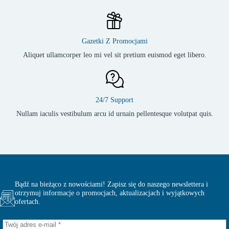
Gazetki Z Promocjami
Aliquet ullamcorper leo mi vel sit pretium euismod eget libero.
24/7 Support
Nullam iaculis vestibulum arcu id urnain pellentesque volutpat quis.
Bądź na bieżąco z nowościami! Zapisz się do naszego newslettera i
otrzymuj informacje o promocjach, aktualizacjach i wyjątkowych
ofertach.