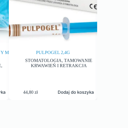
NY M
PULPOGEL 2,4G
NICI RE
STOMATOLOGIA
,
TAMOWANIE
STOM
E
,
KRWAWIEŃ I RETRAKCJA
KRW
yka
Dodaj do koszyka
44,80
zł
63,00
zł
–
75,