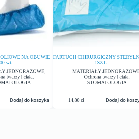
FOLIOWE NA OBUWIE
FARTUCH CHIRURGICZNY STERYL
00 szt.
1SZT.
ŁY JEDNORAZOWE
,
MATERIAŁY JEDNORAZOW
na twarzy i ciała
,
Ochrona twarzy i ciała
,
OMATOLOGIA
STOMATOLOGIA
Dodaj do koszyka
Dodaj do kosz
14,80
zł