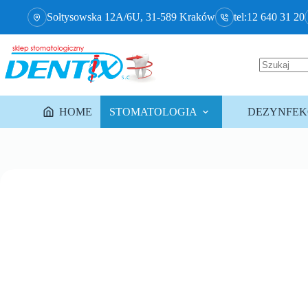
Sołtysowska 12A/6U, 31-589 Kraków
tel:12 640 31 20
HOME
STOMATOLOGIA
DEZYNFEKC