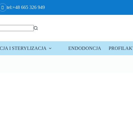
tel:+48 665 326 949
JA I STERYLIZACJA
ENDODONCJA
PROFILA