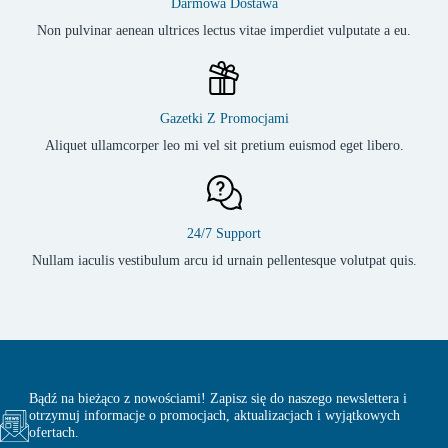
Darmowa Dostawa
Non pulvinar aenean ultrices lectus vitae imperdiet vulputate a eu.
Gazetki Z Promocjami
Aliquet ullamcorper leo mi vel sit pretium euismod eget libero.
24/7 Support
Nullam iaculis vestibulum arcu id urnain pellentesque volutpat quis.
Bądź na bieżąco z nowościami! Zapisz się do naszego newslettera i
otrzymuj informacje o promocjach, aktualizacjach i wyjątkowych
ofertach.