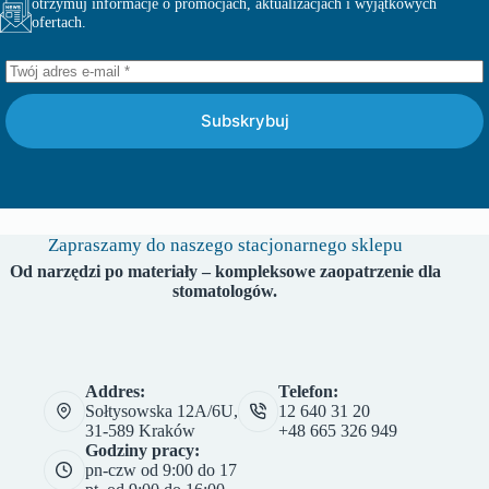
otrzymuj informacje o promocjach, aktualizacjach i wyjątkowych
ofertach.
Subskrybuj
Zapraszamy do naszego stacjonarnego sklepu
Od narzędzi po materiały – kompleksowe zaopatrzenie dla
stomatologów.
Addres:
Telefon:
Sołtysowska 12A/6U,
12 640 31 20
31-589 Kraków
+48 665 326 949
Godziny pracy:
pn-czw od 9:00 do 17