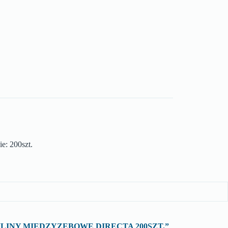
e: 200szt.
 o „KLINY MIĘDZYZĘBOWE DIRECTA 200SZT.”