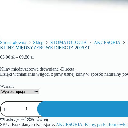
Strona główna
Sklep
STOMATOLOGIA
AKCESORIA
KLINY MIĘDZYZĘBOWE DIRECTA 200SZT.
63,00
zł
–
69,80
zł
Kliny międzyzębowe drewniane -Directa .
Dzięki wchłanianiu wilgoci z jamy ustnej kliny w sposób naturalny 
Wariant
Lista życzeń
Porównaj
SKU:
Brak danych
Kategorie:
AKCESORIA
,
Kliny, paski, formówki,