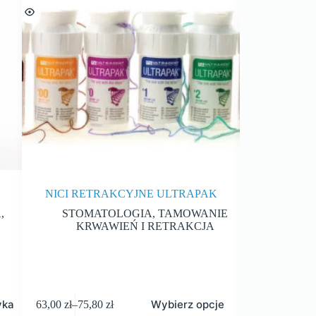
NICI RETRAKCYJNE ULTRAPAK
THY
A
,
STOMATOLOGIA
,
TAMOWANIE
MATER
KRWAWIEŃ I RETRAKCJA
STO
yka
Wybierz opcje
63,00
zł
–
75,80
zł
35,00
zł