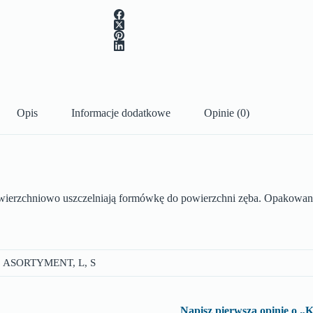
Opis
Informacje dodatkowe
Opinie (0)
powierzchniowo uszczelniają formówkę do powierzchni zęba. Opakowani
ASORTYMENT, L, S
Napisz pierwszą opinię