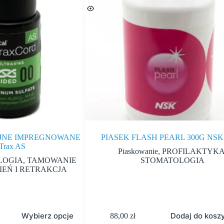
YJNE IMPREGNOWANE
PIASEK FLASH PEARL 300G NSK
lTrax AS
Piaskowanie
,
PROFILAKTYK
LOGIA
,
TAMOWANIE
STOMATOLOGIA
EŃ I RETRAKCJA
Wybierz opcje
Dodaj do kosz
88,00
zł