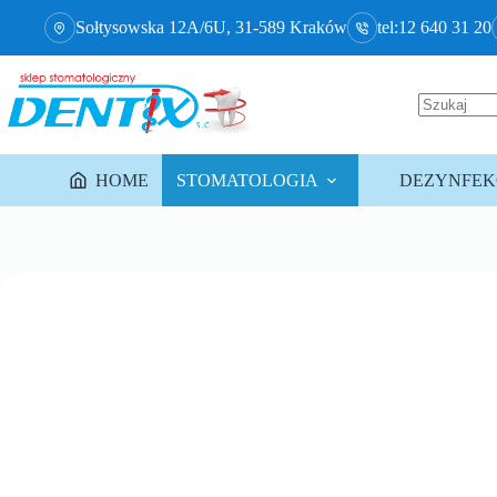
Sołtysowska 12A/6U, 31-589 Kraków
tel:12 640 31 20
HOME
STOMATOLOGIA
DEZYNFEKC