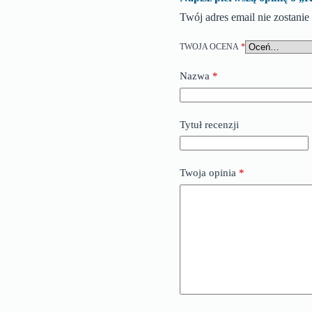
Twój adres email nie zostani
TWOJA OCENA
*
Nazwa
*
Tytuł recenzji
Twoja opinia
*