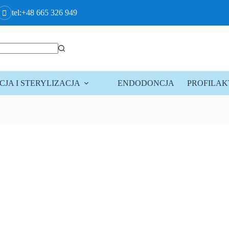
tel:+48 665 326 949
JA I STERYLIZACJA
ENDODONCJA
PROFILA