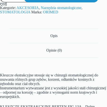
Kategorie:
AKCESORIA
,
Narzędzia stomatologiczne
,
STOMATOLOGIA
Marka:
ORIMED
Opis
Opinie (0)
Kleszcze ekstrakcyjne stosuje się w chirurgii stomatologicznej do
usuwania różnych grup zębów, korzeni, odłamków kostnych z
zębodołu oraz ciał obcych.
Instrumentarium wytwarzane jest z wysokiej jakości stali chirurgicznej
– odpornej na korozję – zgodnie z wymogami norm krajowych i
europejskich.
KLESZCZE EKSTRAKCYJNE BERTEN FIG.13A – Dolne