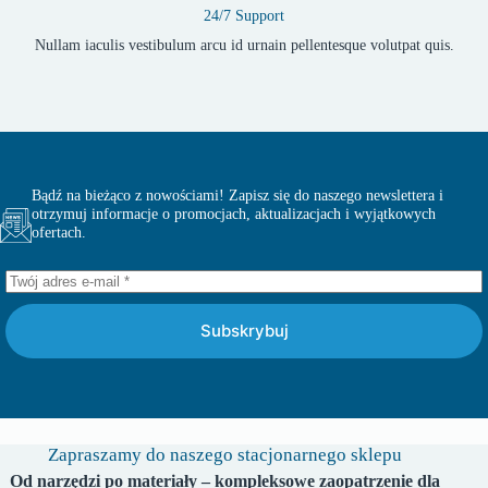
24/7 Support
Nullam iaculis vestibulum arcu id urnain pellentesque volutpat quis.
Bądź na bieżąco z nowościami! Zapisz się do naszego newslettera i
otrzymuj informacje o promocjach, aktualizacjach i wyjątkowych
ofertach.
Subskrybuj
Zapraszamy do naszego stacjonarnego sklepu
Od narzędzi po materiały – kompleksowe zaopatrzenie dla