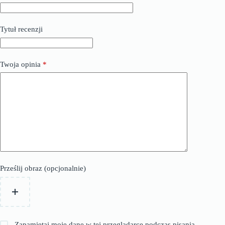
Tytuł recenzji
Twoja opinia
*
Prześlij obraz (opcjonalnie)
Zapamiętaj moje dane w tej przeglądarce podczas pisania