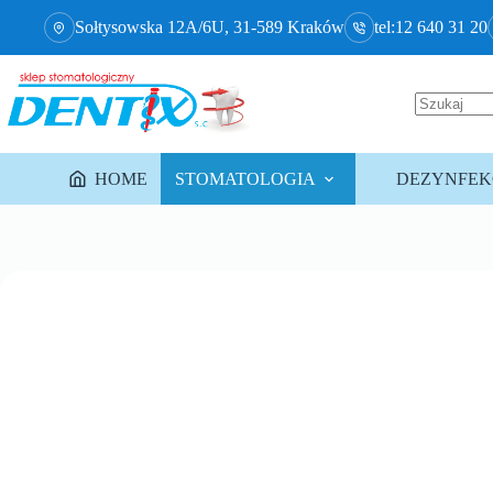
Sołtysowska 12A/6U, 31-589 Kraków
tel:12 640 31 20
HOME
STOMATOLOGIA
DEZYNFEKC