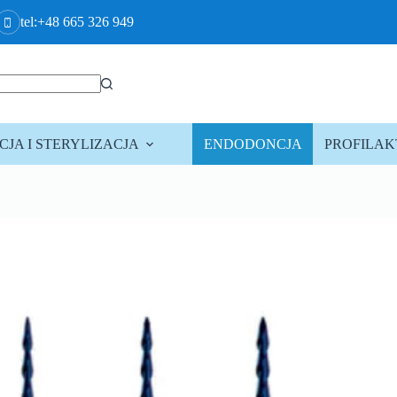
tel:+48 665 326 949
JA I STERYLIZACJA
ENDODONCJA
PROFILA