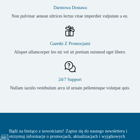
Darmowa Dostawa
Non pulvinar aenean ultrices lectus vitae imperdiet vulputate a eu.
Gazetki Z Promocjami
Aliquet ullamcorper leo mi vel sit pretium euismod eget libero.
24/7 Support
Nullam iaculis vestibulum arcu id urnain pellentesque volutpat quis.
Bądź na bieżąco z nowościami! Zapisz się do naszego newslettera i
otrzymuj informacje o promocjach, aktualizacjach i wyjątkowych