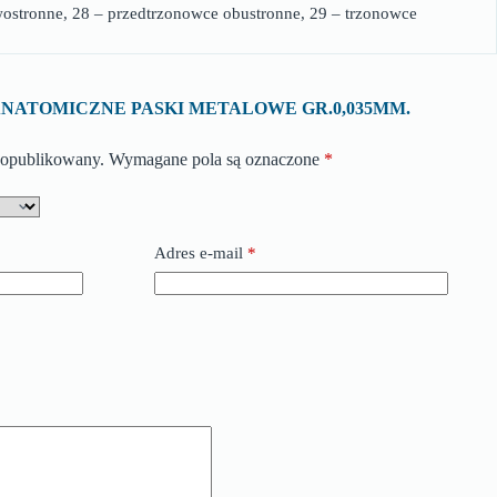
wostronne, 28 – przedtrzonowce obustronne, 29 – trzonowce
ę o „ANATOMICZNE PASKI METALOWE GR.0,035MM.
e opublikowany.
Wymagane pola są oznaczone
*
Adres e-mail
*