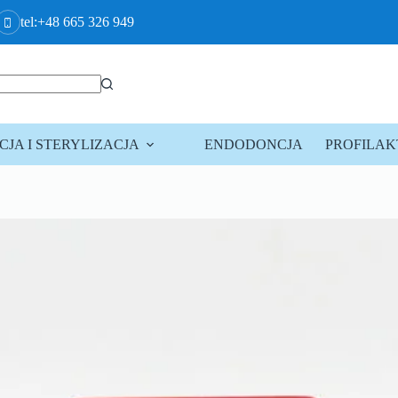
tel:+48 665 326 949
JA I STERYLIZACJA
ENDODONCJA
PROFILA