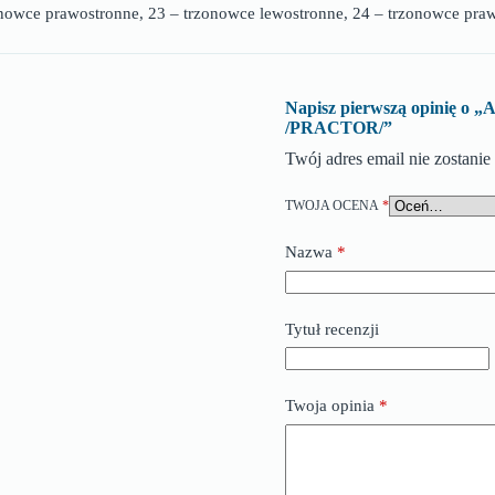
nowce prawostronne, 23 – trzonowce lewostronne, 24 – trzonowce pra
Napisz pierwszą opini
/PRACTOR/”
Twój adres email nie zostani
TWOJA OCENA
*
Nazwa
*
Tytuł recenzji
Twoja opinia
*