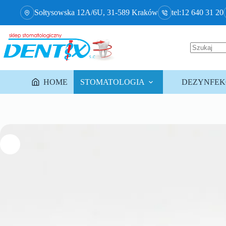
Sołtysowska 12A/6U, 31-589 Kraków
tel:12 640 31 20
HOME
STOMATOLOGIA
DEZYNFEKC