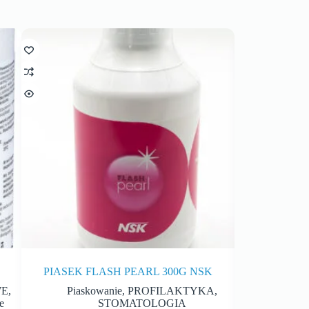
PIASEK FLASH PEARL 300G NSK
WE
,
Piaskowanie
,
PROFILAKTYKA
,
MATER
e
STOMATOLOGIA
STO