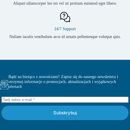
Aliquet ullamcorper leo mi vel sit pretium euismod eget libero.
24/7 Support
Nullam iaculis vestibulum arcu id urnain pellentesque volutpat quis.
Bądź na bieżąco z nowościami! Zapisz się do naszego newslettera i
otrzymuj informacje o promocjach, aktualizacjach i wyjątkowych
ofertach.
Subskrybuj