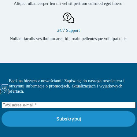
Aliquet ullamcorper leo mi vel sit pretium euismod eget libero.
24/7 Support
Nullam iaculis vestibulum arcu id urnain pellentesque volutpat quis.
Bądź na bieżąco z nowościami! Zapisz się do naszego newslettera i
otrzymuj informacje o promocjach, aktualizacjach i wyjątkowych
ofertach.
Subskrybuj