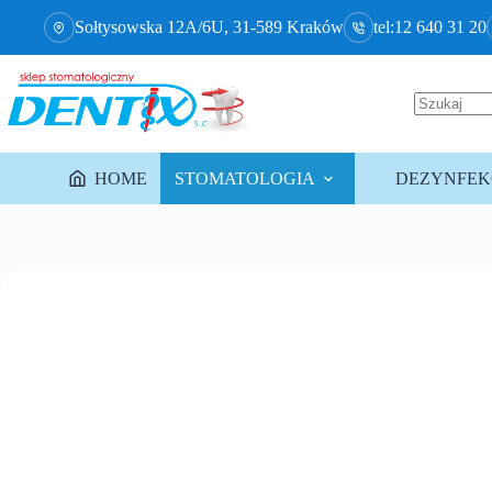
Sołtysowska 12A/6U, 31-589 Kraków
tel:12 640 31 20
HOME
STOMATOLOGIA
DEZYNFEKC