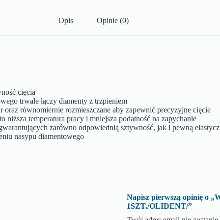
Opis
Opinie (0)
ność cięcia
wego trwale łączy diamenty z trzpieniem
ar oraz równomiernie rozmieszczane aby zapewnić precyzyjne cięcie
o niższa temperatura pracy i mniejsza podatność na zapychanie
h gwarantujących zarówno odpowiednią sztywność, jak i pewną elastyc
sieniu nasypu diamentowego
Napisz pierwszą opinię
1SZT./OLIDENT/”
Twój adres email nie zostani