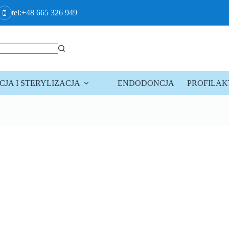
tel:+48 665 326 949
JA I STERYLIZACJA
ENDODONCJA
PROFILA