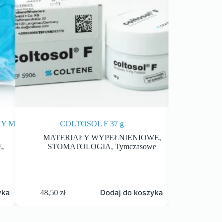
NY M
COLTOSOL F 37 g
RĘKAWICE NI
MATERIAŁY WYPEŁNIENIOWE
,
RĘKAW
E
,
STOMATOLOGIA
,
Tymczasowe
yka
Dodaj do koszyka
48,50
zł
14,90
zł