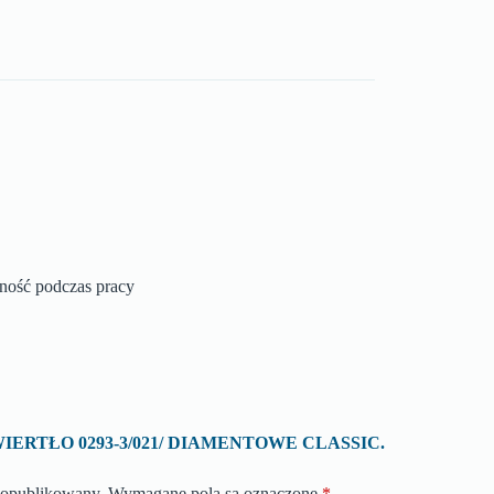
zność podczas pracy
 o „WIERTŁO 0293-3/021/ DIAMENTOWE CLASSIC.
e opublikowany.
Wymagane pola są oznaczone
*