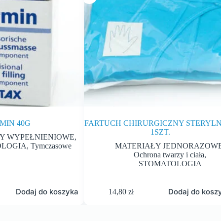
MIN 40G
FARTUCH CHIRURGICZNY STERYL
1SZT.
Y WYPEŁNIENIOWE
,
OLOGIA
,
Tymczasowe
MATERIAŁY JEDNORAZOW
Ochrona twarzy i ciała
,
STOMATOLOGIA
Dodaj do koszyka
Dodaj do kosz
14,80
zł