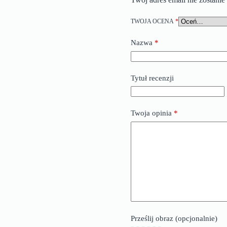
TWOJA OCENA
*
Nazwa
*
Tytuł recenzji
Twoja opinia
*
Prześlij obraz (opcjonalnie)