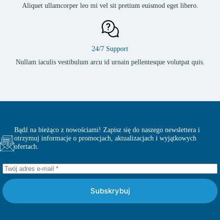
Aliquet ullamcorper leo mi vel sit pretium euismod eget libero.
24/7 Support
Nullam iaculis vestibulum arcu id urnain pellentesque volutpat quis.
Bądź na bieżąco z nowościami! Zapisz się do naszego newslettera i
otrzymuj informacje o promocjach, aktualizacjach i wyjątkowych
ofertach.
Subskrybuj