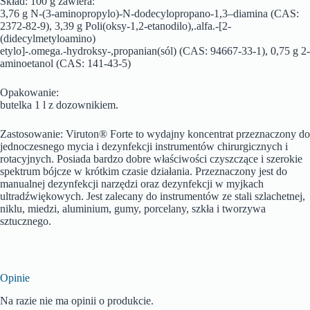
Skład: 100 g zawiera:
3,76 g N-(3-aminopropylo)-N-dodecylopropano-1,3–diamina (CAS:
2372-82-9), 3,39 g Poli(oksy-1,2-etanodilo),.alfa.-[2-
(didecylmetyloamino)
etylo]-.omega.-hydroksy-,propanian(sól) (CAS: 94667-33-1), 0,75 g 2-
aminoetanol (CAS: 141-43-5)
Opakowanie:
butelka 1 l z dozownikiem.
Zastosowanie: Viruton® Forte to wydajny koncentrat przeznaczony do
jednoczesnego mycia i dezynfekcji instrumentów chirurgicznych i
rotacyjnych. Posiada bardzo dobre właściwości czyszczące i szerokie
spektrum bójcze w krótkim czasie działania. Przeznaczony jest do
manualnej dezynfekcji narzędzi oraz dezynfekcji w myjkach
ultradźwiękowych. Jest zalecany do instrumentów ze stali szlachetnej,
niklu, miedzi, aluminium, gumy, porcelany, szkła i tworzywa
sztucznego.
Opinie
Na razie nie ma opinii o produkcie.