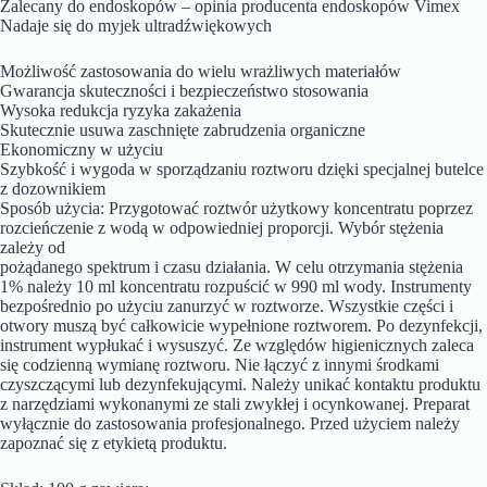
Zalecany do endoskopów – opinia producenta endoskopów Vimex
Nadaje się do myjek ultradźwiękowych
Możliwość zastosowania do wielu wrażliwych materiałów
Gwarancja skuteczności i bezpieczeństwo stosowania
Wysoka redukcja ryzyka zakażenia
Skutecznie usuwa zaschnięte zabrudzenia organiczne
Ekonomiczny w użyciu
Szybkość i wygoda w sporządzaniu roztworu dzięki specjalnej butelce
z dozownikiem
Sposób użycia: Przygotować roztwór użytkowy koncentratu poprzez
rozcieńczenie z wodą w odpowiedniej proporcji. Wybór stężenia
zależy od
pożądanego spektrum i czasu działania. W celu otrzymania stężenia
1% należy 10 ml koncentratu rozpuścić w 990 ml wody. Instrumenty
bezpośrednio po użyciu zanurzyć w roztworze. Wszystkie części i
otwory muszą być całkowicie wypełnione roztworem. Po dezynfekcji,
instrument wypłukać i wysuszyć. Ze względów higienicznych zaleca
się codzienną wymianę roztworu. Nie łączyć z innymi środkami
czyszczącymi lub dezynfekującymi. Należy unikać kontaktu produktu
z narzędziami wykonanymi ze stali zwykłej i ocynkowanej. Preparat
wyłącznie do zastosowania profesjonalnego. Przed użyciem należy
zapoznać się z etykietą produktu.