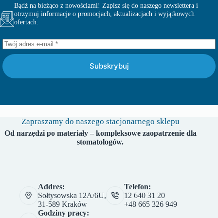
Bądź na bieżąco z nowościami! Zapisz się do naszego newslettera i
otrzymuj informacje o promocjach, aktualizacjach i wyjątkowych
ofertach.
Subskrybuj
Zapraszamy do naszego stacjonarnego sklepu
Od narzędzi po materiały – kompleksowe zaopatrzenie dla
stomatologów.
Addres:
Telefon:
Sołtysowska 12A/6U,
12 640 31 20
31-589 Kraków
+48 665 326 949
Godziny pracy: