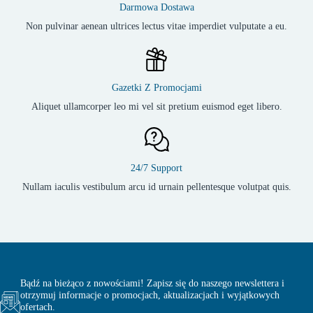
Darmowa Dostawa
Non pulvinar aenean ultrices lectus vitae imperdiet vulputate a eu.
Gazetki Z Promocjami
Aliquet ullamcorper leo mi vel sit pretium euismod eget libero.
24/7 Support
Nullam iaculis vestibulum arcu id urnain pellentesque volutpat quis.
Bądź na bieżąco z nowościami! Zapisz się do naszego newslettera i
otrzymuj informacje o promocjach, aktualizacjach i wyjątkowych
ofertach.