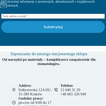
otrzymuj informacje o promocjach, aktualizacjach i wyjątkowych
ofertach.
Subskrybuj
Zapraszamy do naszego stacjonarnego sklepu
Od narzędzi po materiały – kompleksowe zaopatrzenie dla
stomatologów.
Addres:
Telefon:
Sołtysowska 12A/6U,
12 640 31 20
31-589 Kraków
+48 665 326 949
Godziny pracy:
pn-czw od 9:00 do 17