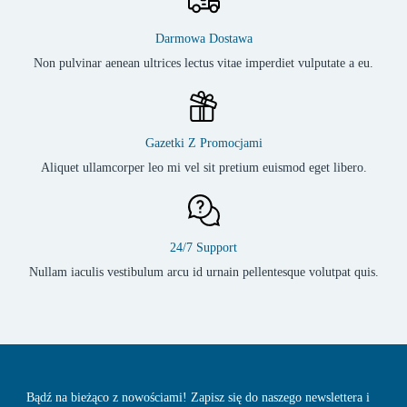
Darmowa Dostawa
Non pulvinar aenean ultrices lectus vitae imperdiet vulputate a eu.
Gazetki Z Promocjami
Aliquet ullamcorper leo mi vel sit pretium euismod eget libero.
24/7 Support
Nullam iaculis vestibulum arcu id urnain pellentesque volutpat quis.
Bądź na bieżąco z nowościami! Zapisz się do naszego newslettera i