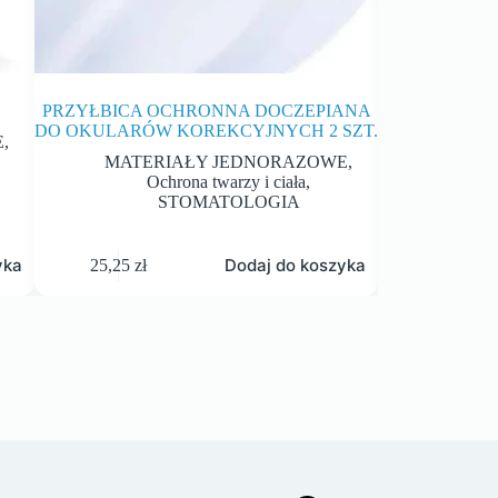
PRZYŁBICA OCHRONNA DOCZEPIANA
DO OKULARÓW KOREKCYJNYCH 2 SZT.
E
,
MATER
MATERIAŁY JEDNORAZOWE
,
STO
Ochrona twarzy i ciała
,
STOMATOLOGIA
yka
Dodaj do koszyka
25,25
zł
92,00
zł