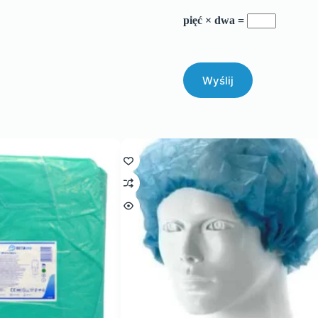
pięć × dwa =
Wyślij