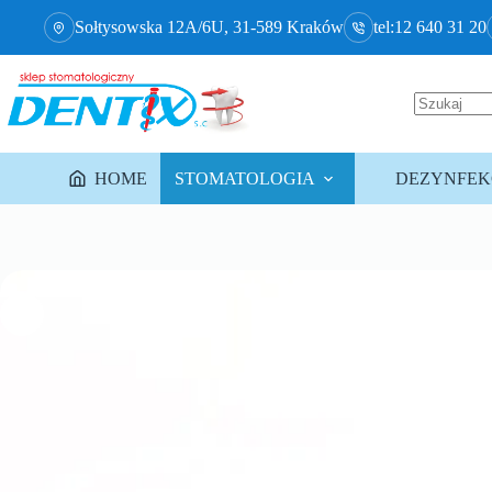
Sołtysowska 12A/6U, 31-589 Kraków
tel:12 640 31 20
HOME
STOMATOLOGIA
DEZYNFEKC