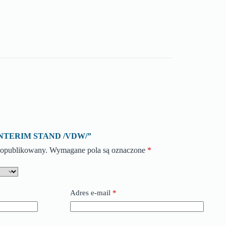
o „INTERIM STAND /VDW/”
e opublikowany.
Wymagane pola są oznaczone
*
Adres e-mail
*