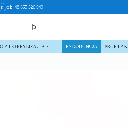
tel:+48 665 326 949
JA I STERYLIZACJA
ENDODONCJA
PROFILA