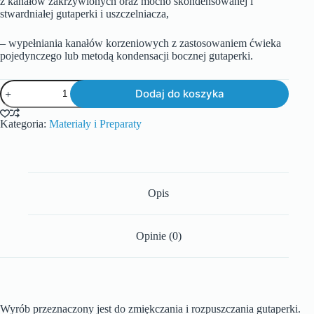
z kanałów zakrzywionych oraz mocno skondensowanej i
stwardniałej gutaperki i uszczelniacza,
– wypełniania kanałów korzeniowych z zastosowaniem ćwieka
pojedynczego lub metodą kondensacji bocznej gutaperki.
Dodaj do koszyka
Kategoria:
Materiały i Preparaty
Opis
Opinie (0)
Wyrób przeznaczony jest do zmiękczania i rozpuszczania gutaperki.