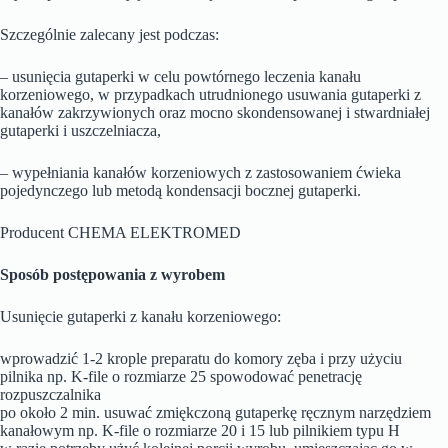
Szczególnie zalecany jest podczas:
– usunięcia gutaperki w celu powtórnego leczenia kanału
korzeniowego, w przypadkach utrudnionego usuwania gutaperki z
kanałów zakrzywionych oraz mocno skondensowanej i stwardniałej
gutaperki i uszczelniacza,
– wypełniania kanałów korzeniowych z zastosowaniem ćwieka
pojedynczego lub metodą kondensacji bocznej gutaperki.
Producent CHEMA ELEKTROMED
Sposób postępowania z wyrobem
Usunięcie gutaperki z kanału korzeniowego:
wprowadzić 1-2 krople preparatu do komory zęba i przy użyciu
pilnika np. K-file o rozmiarze 25 spowodować penetrację
rozpuszczalnika
po około 2 min. usuwać zmiękczoną gutaperkę ręcznym narzędziem
kanałowym np. K-file o rozmiarze 20 i 15 lub pilnikiem typu H