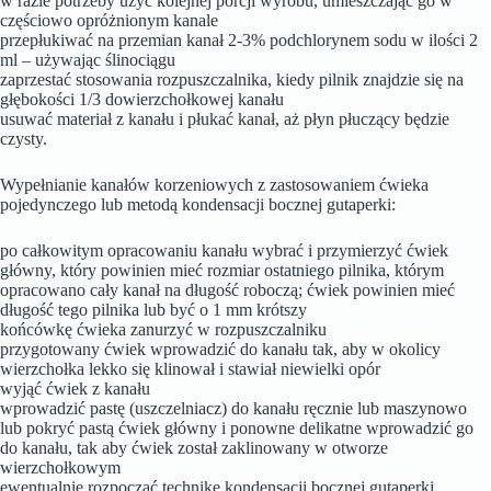
w razie potrzeby użyć kolejnej porcji wyrobu, umieszczając go w
częściowo opróżnionym kanale
przepłukiwać na przemian kanał 2-3% podchlorynem sodu w ilości 2
ml – używając ślinociągu
zaprzestać stosowania rozpuszczalnika, kiedy pilnik znajdzie się na
głębokości 1/3 dowierzchołkowej kanału
usuwać materiał z kanału i płukać kanał, aż płyn płuczący będzie
czysty.
Wypełnianie kanałów korzeniowych z zastosowaniem ćwieka
pojedynczego lub metodą kondensacji bocznej gutaperki:
po całkowitym opracowaniu kanału wybrać i przymierzyć ćwiek
główny, który powinien mieć rozmiar ostatniego pilnika, którym
opracowano cały kanał na długość roboczą; ćwiek powinien mieć
długość tego pilnika lub być o 1 mm krótszy
końcówkę ćwieka zanurzyć w rozpuszczalniku
przygotowany ćwiek wprowadzić do kanału tak, aby w okolicy
wierzchołka lekko się klinował i stawiał niewielki opór
wyjąć ćwiek z kanału
wprowadzić pastę (uszczelniacz) do kanału ręcznie lub maszynowo
lub pokryć pastą ćwiek główny i ponowne delikatne wprowadzić go
do kanału, tak aby ćwiek został zaklinowany w otworze
wierzchołkowym
ewentualnie rozpocząć technikę kondensacji bocznej gutaperki.