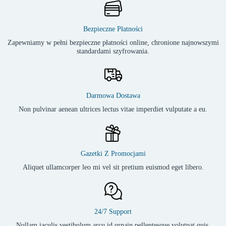
Bezpieczne Płatności
Zapewniamy w pełni bezpieczne płatności online, chronione najnowszymi
standardami szyfrowania.
Darmowa Dostawa
Non pulvinar aenean ultrices lectus vitae imperdiet vulputate a eu.
Gazetki Z Promocjami
Aliquet ullamcorper leo mi vel sit pretium euismod eget libero.
24/7 Support
Nullam iaculis vestibulum arcu id urnain pellentesque volutpat quis.