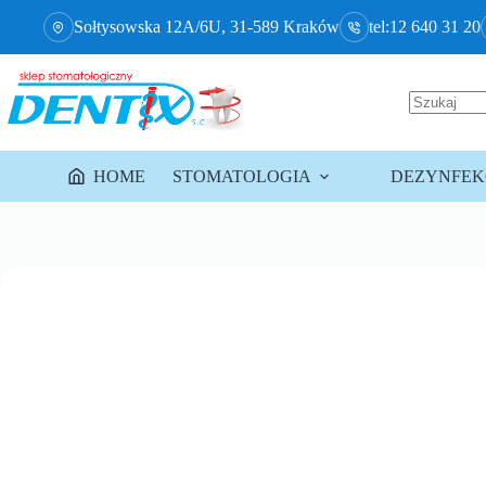
Sołtysowska 12A/6U, 31-589 Kraków
tel:12 640 31 20
HOME
STOMATOLOGIA
DEZYNFEKC