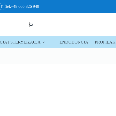
tel:+48 665 326 949
JA I STERYLIZACJA
ENDODONCJA
PROFILA