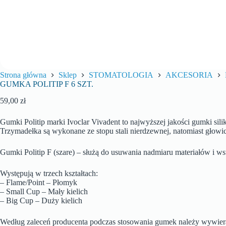
Strona główna
Sklep
STOMATOLOGIA
AKCESORIA
GUMKA POLITIP F 6 SZT.
59,00
zł
Gumki Politip marki Ivoclar Vivadent to najwyższej jakości gumki s
Trzymadełka są wykonane ze stopu stali nierdzewnej, natomiast gło
Gumki Politip F (szare) – służą do usuwania nadmiaru materiałów i w
Występują w trzech kształtach:
– Flame/Point – Płomyk
– Small Cup – Mały kielich
– Big Cup – Duży kielich
Według zaleceń producenta podczas stosowania gumek należy wywierać