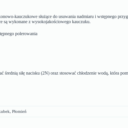
ilikonowo-kauczukowe służące do usuwania nadmiaru i wstępnego przy
wice są wykonane z wysokojakościowego kauczuku.
stępnego polerowania
 średnią siłę nacisku (2N) oraz stosować chłodzenie wodą, która po
kubek, Płomień