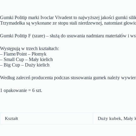
Gumki Politip marki Ivoclar Vivadent to najwyższej jakości gumki s
Trzymadełka są wykonane ze stopu stali nierdzewnej, natomiast gło
Gumki Politip F (szare) – służą do usuwania nadmiaru materiałów i w
Występują w trzech kształtach:
– Flame/Point – Płomyk
– Small Cup – Mały kielich
– Big Cup – Duży kielich
Według zaleceń producenta podczas stosowania gumek należy wywierać
1 opakowanie = 6 szt.
Kształt
Duży kubek, Mały 