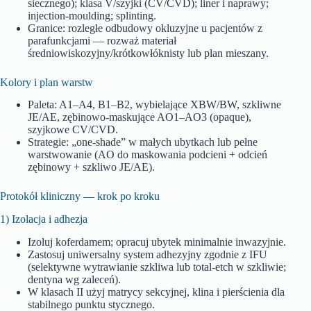
siecznego); klasa V/szyjki (CV/CVD); liner i naprawy;
injection‑moulding; splinting.
Granice: rozległe odbudowy okluzyjne u pacjentów z
parafunkcjami — rozważ materiał
średniowiskozyjny/krótkowłóknisty lub plan mieszany.
Kolory i plan warstw
Paleta: A1–A4, B1–B2, wybielające XBW/BW, szkliwne
JE/AE, zębinowo‑maskujące AO1–AO3 (opaque),
szyjkowe CV/CVD.
Strategie: „one‑shade” w małych ubytkach lub pełne
warstwowanie (AO do maskowania podcieni + odcień
zębinowy + szkliwo JE/AE).
Protokół kliniczny — krok po kroku
1) Izolacja i adhezja
Izoluj koferdamem; opracuj ubytek minimalnie inwazyjnie.
Zastosuj uniwersalny system adhezyjny zgodnie z IFU
(selektywne wytrawianie szkliwa lub total‑etch w szkliwie;
dentyna wg zaleceń).
W klasach II użyj matrycy sekcyjnej, klina i pierścienia dla
stabilnego punktu stycznego.