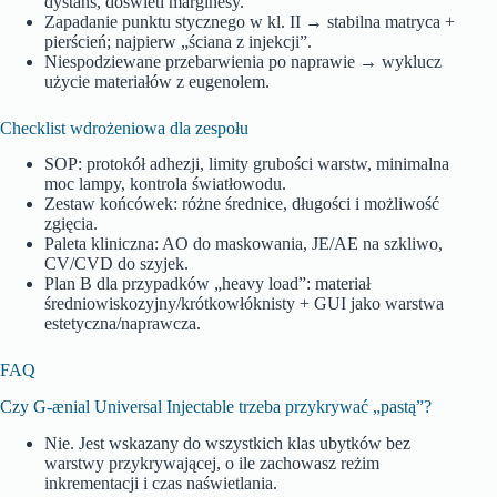
dystans, doświetl marginesy.
Zapadanie punktu stycznego w kl. II → stabilna matryca +
pierścień; najpierw „ściana z injekcji”.
Niespodziewane przebarwienia po naprawie → wyklucz
użycie materiałów z eugenolem.
Checklist wdrożeniowa dla zespołu
SOP: protokół adhezji, limity grubości warstw, minimalna
moc lampy, kontrola światłowodu.
Zestaw końcówek: różne średnice, długości i możliwość
zgięcia.
Paleta kliniczna: AO do maskowania, JE/AE na szkliwo,
CV/CVD do szyjek.
Plan B dla przypadków „heavy load”: materiał
średniowiskozyjny/krótkowłóknisty + GUI jako warstwa
estetyczna/naprawcza.
FAQ
Czy G‑ænial Universal Injectable trzeba przykrywać „pastą”?
Nie. Jest wskazany do wszystkich klas ubytków bez
warstwy przykrywającej, o ile zachowasz reżim
inkrementacji i czas naświetlania.