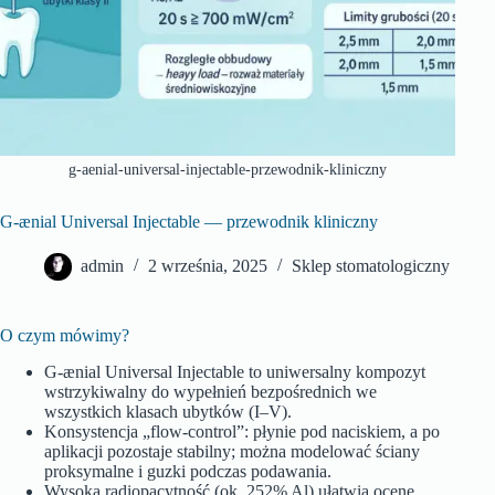
g‑aenial-universal-injectable-przewodnik-kliniczny
G‑ænial Universal Injectable — przewodnik kliniczny
admin
2 września, 2025
Sklep stomatologiczny
O czym mówimy?
G‑ænial Universal Injectable to uniwersalny kompozyt
wstrzykiwalny do wypełnień bezpośrednich we
wszystkich klasach ubytków (I–V).
Konsystencja „flow‑control”: płynie pod naciskiem, a po
aplikacji pozostaje stabilny; można modelować ściany
proksymalne i guzki podczas podawania.
Wysoka radiopacytność (ok. 252% Al) ułatwia ocenę