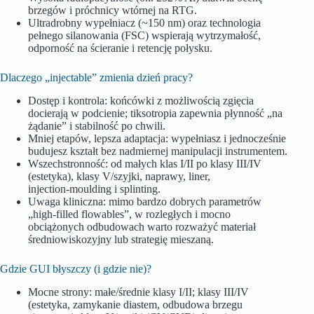
brzegów i próchnicy wtórnej na RTG.
Ultradrobny wypełniacz (~150 nm) oraz technologia
pełnego silanowania (FSC) wspierają wytrzymałość,
odporność na ścieranie i retencję połysku.
Dlaczego „injectable” zmienia dzień pracy?
Dostęp i kontrola: końcówki z możliwością zgięcia
docierają w podcienie; tiksotropia zapewnia płynność „na
żądanie” i stabilność po chwili.
Mniej etapów, lepsza adaptacja: wypełniasz i jednocześnie
budujesz kształt bez nadmiernej manipulacji instrumentem.
Wszechstronność: od małych klas I/II po klasy III/IV
(estetyka), klasy V/szyjki, naprawy, liner,
injection‑moulding i splinting.
Uwaga kliniczna: mimo bardzo dobrych parametrów
„high‑filled flowables”, w rozległych i mocno
obciążonych odbudowach warto rozważyć materiał
średniowiskozyjny lub strategię mieszaną.
Gdzie GUI błyszczy (i gdzie nie)?
Mocne strony: małe/średnie klasy I/II; klasy III/IV
(estetyka, zamykanie diastem, odbudowa brzegu