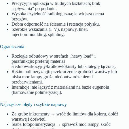
Precyzyjna aplikacja w trudnych kształtach; brak
„spływania” po podaniu.
Wysoka czytelność radiologiczna; łatwiejsza ocena
brzegów.
Dobra odporność na ścieranie i retencja połysku.
Szerokie wskazania (I–V), naprawy, liner,
injection‑moulding, splinting.
Ograniczenia
Rozległe odbudowy w strefach „heavy load” i
parafunkcje: preferuj materiał
średniowiskozyjny/krótkowłóknisty lub strategię łączoną.
Reżim polimeryzacji: przekroczenie grubości warstwy lub
niska moc lampy grożą niedoutwardzeniem i
przebarwieniami.
Interakcje: nie łączyć z materiałami na bazie eugenolu
(hamowanie polimeryzacji).
Najczęstsze błędy i szybkie naprawy
Za grube inkrementy → wróć do limitów dla koloru, dołóż
warstwę i doświetl.
Słaba fotopolimeryzacja → sprawdź moc lampy, skróć