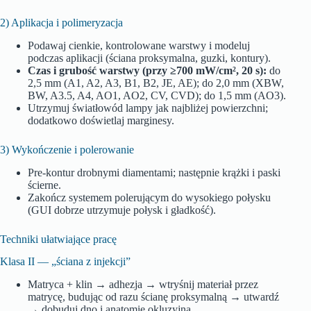
2) Aplikacja i polimeryzacja
Podawaj cienkie, kontrolowane warstwy i modeluj
podczas aplikacji (ściana proksymalna, guzki, kontury).
Czas i grubość warstwy (przy ≥700 mW/cm², 20 s):
do
2,5 mm (A1, A2, A3, B1, B2, JE, AE); do 2,0 mm (XBW,
BW, A3.5, A4, AO1, AO2, CV, CVD); do 1,5 mm (AO3).
Utrzymuj światłowód lampy jak najbliżej powierzchni;
dodatkowo doświetlaj marginesy.
3) Wykończenie i polerowanie
Pre‑kontur drobnymi diamentami; następnie krążki i paski
ścierne.
Zakończ systemem polerującym do wysokiego połysku
(GUI dobrze utrzymuje połysk i gładkość).
Techniki ułatwiające pracę
Klasa II — „ściana z injekcji”
Matryca + klin → adhezja → wtryśnij materiał przez
matrycę, budując od razu ścianę proksymalną → utwardź
→ dobuduj dno i anatomię okluzyjną.