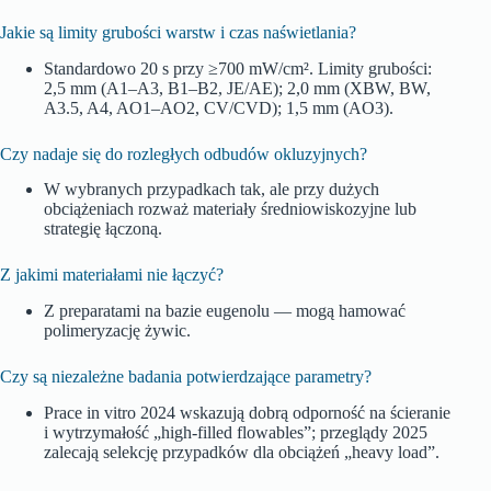
Jakie są limity grubości warstw i czas naświetlania?
Standardowo 20 s przy ≥700 mW/cm². Limity grubości:
2,5 mm (A1–A3, B1–B2, JE/AE); 2,0 mm (XBW, BW,
A3.5, A4, AO1–AO2, CV/CVD); 1,5 mm (AO3).
Czy nadaje się do rozległych odbudów okluzyjnych?
W wybranych przypadkach tak, ale przy dużych
obciążeniach rozważ materiały średniowiskozyjne lub
strategię łączoną.
Z jakimi materiałami nie łączyć?
Z preparatami na bazie eugenolu — mogą hamować
polimeryzację żywic.
Czy są niezależne badania potwierdzające parametry?
Prace in vitro 2024 wskazują dobrą odporność na ścieranie
i wytrzymałość „high‑filled flowables”; przeglądy 2025
zalecają selekcję przypadków dla obciążeń „heavy load”.