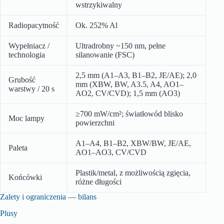
wstrzykiwalny
Radiopacytność
Ok. 252% Al
Wypełniacz /
Ultradrobny ~150 nm, pełne
technologia
silanowanie (FSC)
2,5 mm (A1–A3, B1–B2, JE/AE); 2,0
Grubość
mm (XBW, BW, A3.5, A4, AO1–
warstwy / 20 s
AO2, CV/CVD); 1,5 mm (AO3)
≥700 mW/cm²; światłowód blisko
Moc lampy
powierzchni
A1–A4, B1–B2, XBW/BW, JE/AE,
Paleta
AO1–AO3, CV/CVD
Plastik/metal, z możliwością zgięcia,
Końcówki
różne długości
Zalety i ograniczenia — bilans
Plusy