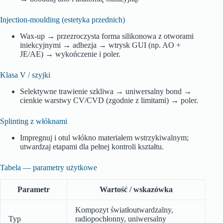
Injection‑moulding (estetyka przednich)
Wax‑up → przezroczysta forma silikonowa z otworami
iniekcyjnymi → adhezja → wtrysk GUI (np. AO +
JE/AE) → wykończenie i poler.
Klasa V / szyjki
Selektywne trawienie szkliwa → uniwersalny bond →
cienkie warstwy CV/CVD (zgodnie z limitami) → poler.
Splinting z włóknami
Impregnuj i otul włókno materiałem wstrzykiwalnym;
utwardzaj etapami dla pełnej kontroli kształtu.
Tabela — parametry użytkowe
Parametr
Wartość / wskazówka
Kompozyt światłoutwardzalny,
Typ
radiopochłonny, uniwersalny