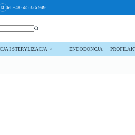
tel:+48 665 326 949
JA I STERYLIZACJA
ENDODONCJA
PROFILA