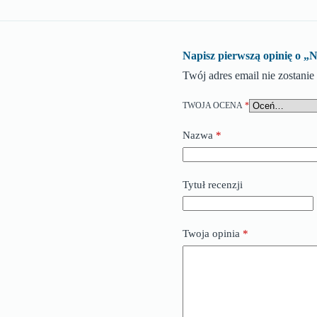
Napisz pierwszą opini
Twój adres email nie zostani
TWOJA OCENA
*
Nazwa
*
Tytuł recenzji
Twoja opinia
*