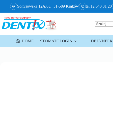
Sołtysowska 12A/6U, 31-589 Kraków
tel:12 640 31 20
HOME
STOMATOLOGIA
DEZYNFEKC