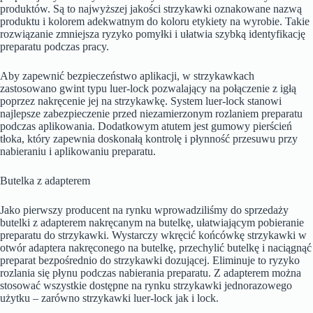
produktów. Są to najwyższej jakości strzykawki oznakowane nazwą
produktu i kolorem adekwatnym do koloru etykiety na wyrobie. Takie
rozwiązanie zmniejsza ryzyko pomyłki i ułatwia szybką identyfikację
preparatu podczas pracy.
Aby zapewnić bezpieczeństwo aplikacji, w strzykawkach
zastosowano gwint typu luer-lock pozwalający na połączenie z igłą
poprzez nakręcenie jej na strzykawkę. System luer-lock stanowi
najlepsze zabezpieczenie przed niezamierzonym rozlaniem preparatu
podczas aplikowania. Dodatkowym atutem jest gumowy pierścień
tłoka, który zapewnia doskonałą kontrolę i płynność przesuwu przy
nabieraniu i aplikowaniu preparatu.
Butelka z adapterem
Jako pierwszy producent na rynku wprowadziliśmy do sprzedaży
butelki z adapterem nakręcanym na butelkę, ułatwiającym pobieranie
preparatu do strzykawki. Wystarczy wkręcić końcówkę strzykawki w
otwór adaptera nakręconego na butelkę, przechylić butelkę i naciągnąć
preparat bezpośrednio do strzykawki dozującej. Eliminuje to ryzyko
rozlania się płynu podczas nabierania preparatu. Z adapterem można
stosować wszystkie dostępne na rynku strzykawki jednorazowego
użytku – zarówno strzykawki luer-lock jak i lock.