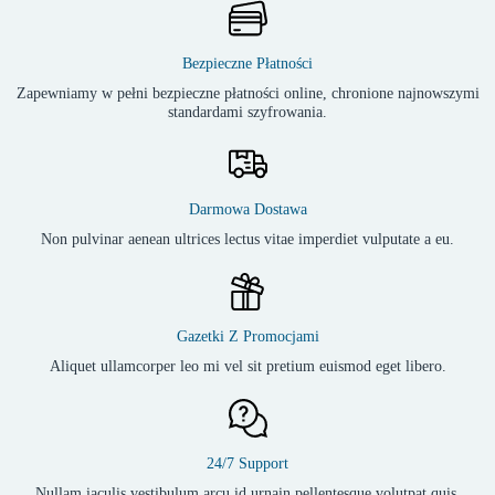
Bezpieczne Płatności
Zapewniamy w pełni bezpieczne płatności online, chronione najnowszymi
standardami szyfrowania.
Darmowa Dostawa
Non pulvinar aenean ultrices lectus vitae imperdiet vulputate a eu.
Gazetki Z Promocjami
Aliquet ullamcorper leo mi vel sit pretium euismod eget libero.
24/7 Support
Nullam iaculis vestibulum arcu id urnain pellentesque volutpat quis.