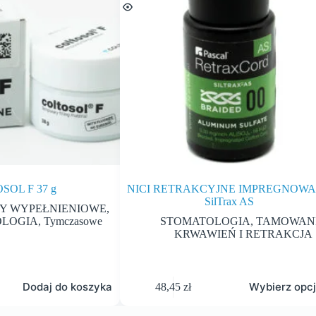
SOL F 37 g
NICI RETRAKCYJNE IMPREGNOW
SilTrax AS
Y WYPEŁNIENIOWE
,
OLOGIA
,
Tymczasowe
STOMATOLOGIA
,
TAMOWAN
KRWAWIEŃ I RETRAKCJA
Dodaj do koszyka
Wybierz opc
48,45
zł