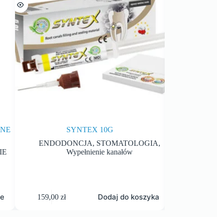
ANE
SYNTEX 10G
PIASEK F
ENDODONCJA
,
STOMATOLOGIA
,
Piask
IE
Wypełnienie kanałów
je
Dodaj do koszyka
159,00
zł
88,00
zł