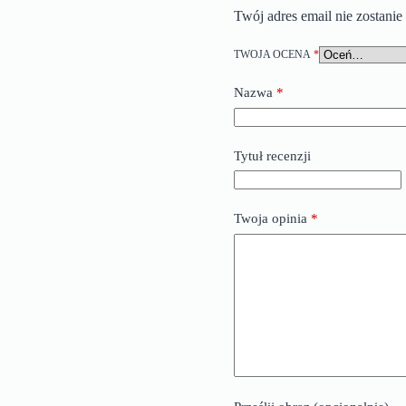
Twój adres email nie zostani
TWOJA OCENA
*
Nazwa
*
Tytuł recenzji
Twoja opinia
*