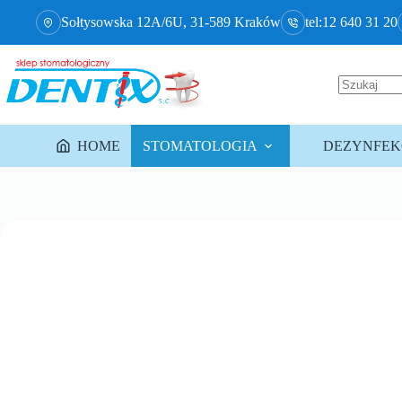
Sołtysowska 12A/6U, 31-589 Kraków
tel:12 640 31 20
HOME
STOMATOLOGIA
DEZYNFEKC