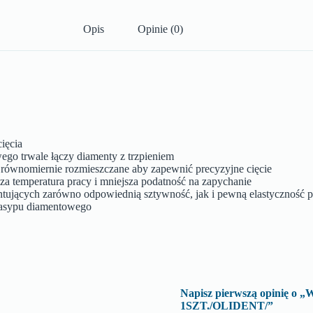
Opis
Opinie (0)
ięcia
ego trwale łączy diamenty z trzpieniem
z równomiernie rozmieszczane aby zapewnić precyzyjne cięcie
za temperatura pracy i mniejsza podatność na zapychanie
antujących zarówno odpowiednią sztywność, jak i pewną elastyczność 
 nasypu diamentowego
Napisz pierwszą opinię
1SZT./OLIDENT/”