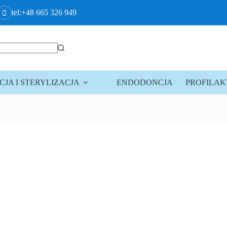
tel:+48 665 326 949
JA I STERYLIZACJA
ENDODONCJA
PROFILA