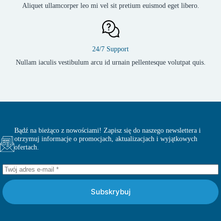
Aliquet ullamcorper leo mi vel sit pretium euismod eget libero.
24/7 Support
Nullam iaculis vestibulum arcu id urnain pellentesque volutpat quis.
Bądź na bieżąco z nowościami! Zapisz się do naszego newslettera i
otrzymuj informacje o promocjach, aktualizacjach i wyjątkowych
ofertach.
Subskrybuj