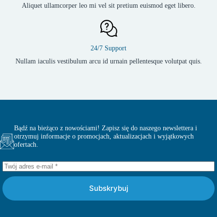
Aliquet ullamcorper leo mi vel sit pretium euismod eget libero.
24/7 Support
Nullam iaculis vestibulum arcu id urnain pellentesque volutpat quis.
Bądź na bieżąco z nowościami! Zapisz się do naszego newslettera i
otrzymuj informacje o promocjach, aktualizacjach i wyjątkowych
ofertach.
Subskrybuj