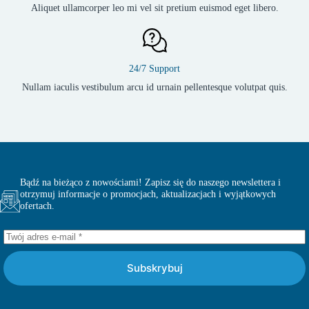
Aliquet ullamcorper leo mi vel sit pretium euismod eget libero.
24/7 Support
Nullam iaculis vestibulum arcu id urnain pellentesque volutpat quis.
Bądź na bieżąco z nowościami! Zapisz się do naszego newslettera i
otrzymuj informacje o promocjach, aktualizacjach i wyjątkowych
ofertach.
Subskrybuj